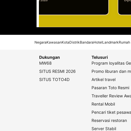
Negara
Kawasan
Kota
Distrik
Bandara
Hotel
Landmark
Rumah 
Dukungan
Telusuri
MW68
Program loyalitas Ge
SITUS RESMI 2026
Promo liburan dan 
SITUS TOTO4D
Artikel travel
Pasaran Toto Resmi
Traveller Review Aw
Rental Mobil
Pencari tiket pesawa
Reservasi restoran
Server Stabil