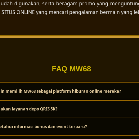
g mudah digunakan, serta beragam promo yang menguntung
n SITUS ONLINE yang mencari pengalaman bermain yang le
FAQ MW68
n memilih MW68 sebagai platform hiburan online mereka?
kan layanan depo QRIS 5K?
W68 karena menawarkan akses yang stabil, layanan yang responsif, trans
ng nyaman.
tahui informasi bonus dan event terbaru?
etode deposit QRIS nominal terjangkau sehingga pemain dapat mengaks