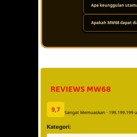
Apa keunggulan utama
Informasi bonus dan even
Apakah MW68 dapat dia
MW68 menawarkan akses c
digunakan.
Ya, MW68 dapat diakses 
waktu yang diinginkan.
REVIEWS MW68
Sangat Memuaskan
9,7
Sangat Memuaskan · 199.199.199 u
Kategori: