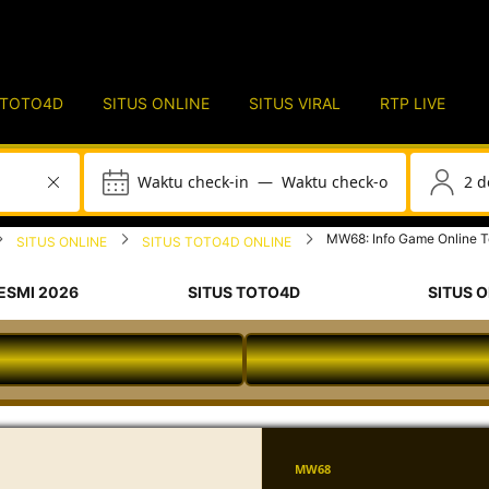
 TOTO4D
SITUS ONLINE
SITUS VIRAL
RTP LIVE
Waktu check-in
—
Waktu check-out
2 d
MW68: Info Game Online T
SITUS ONLINE
SITUS TOTO4D ONLINE
RESMI 2026
SITUS TOTO4D
SITUS O
MW68