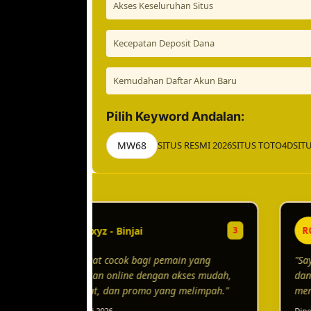
Akses Keseluruhan Situs
Kecepatan Deposit Dana
Kemudahan Daftar Akun Baru
Pilih Keyword Andalan:
MW68
SITUS RESMI 2026
SITUS TOTO4D
SIT
YX
Yubus xyz - Binjai
RG
Rak
3
"Situs ini sangat cocok bagi pemain yang
"Saya su
mencari hiburan online dengan akses mudah,
dan sejau
transaksi cepat, dan promo yang melimpah."
memuaskan
Diposting: 15 Mei 2026
Diposting: 