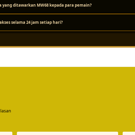
 yang ditawarkan MW68 kepada para pemain?
t terbaru dapat dilihat di halaman promosi MW68 atau melalui layanan pe
kses selama 24 jam setiap hari?
epat dan stabil, layanan pelanggan responsif, transaksi yang praktis, se
24 jam sehari sehingga pemain dapat menikmati berbagai layanan dan perm
lasan