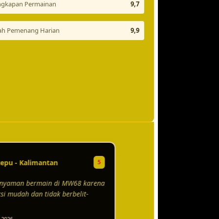
ngkapan Permainan
9,7
ah Pemenang Harian
9,9
- Kalimantan
5
n bermain di MW68 karena
ah dan tidak berbelit-