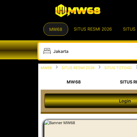
SITUS RESMI 2026
SITUS
MW68
MW68
SITUS RESMI 2026
SITUS TOTO4D
MW68
SITUS 
Login